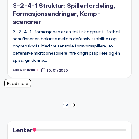
3-2-4-1 Struktur: Spillerfordeling,
Formasjonsendringer, Kamp-
scenarier
3-2-4-1-formasjonen er en taktisk oppsett i fotball
som finner en balanse mellom defensiv stabilitet og
angrepskraft. Med tre sentrale forsvarsspillere, to
defensive midtbanespillere, fire angrepsspillere og én
spiss, gir denne…
Leo Donovan
16/01/2026
Posted
by
Read more
Posts
1
2
NEXT
PAGE
pagination
Lenker