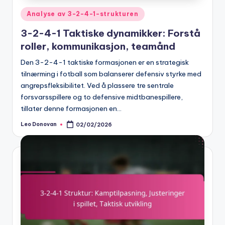
Posted
Analyse av 3-2-4-1-strukturen
in
3-2-4-1 Taktiske dynamikker: Forstå
roller, kommunikasjon, teamånd
Den 3-2-4-1 taktiske formasjonen er en strategisk
tilnærming i fotball som balanserer defensiv styrke med
angrepsfleksibilitet. Ved å plassere tre sentrale
forsvarsspillere og to defensive midtbanespillere,
tillater denne formasjonen en…
Leo Donovan
02/02/2026
Posted
by