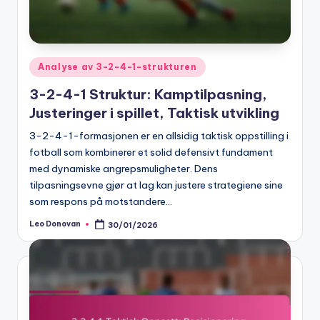
Posted
Analyse av 3-2-4-1-strukturen
in
3-2-4-1 Struktur: Kamptilpasning,
Justeringer i spillet, Taktisk utvikling
3-2-4-1-formasjonen er en allsidig taktisk oppstilling i
fotball som kombinerer et solid defensivt fundament
med dynamiske angrepsmuligheter. Dens
tilpasningsevne gjør at lag kan justere strategiene sine
som respons på motstandere…
Leo Donovan
30/01/2026
Posted
by