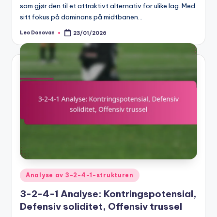
som gjør den til et attraktivt alternativ for ulike lag. Med
sitt fokus på dominans på midtbanen…
Leo Donovan
23/01/2026
Posted
by
Posted
Analyse av 3-2-4-1-strukturen
in
3-2-4-1 Analyse: Kontringspotensial,
Defensiv soliditet, Offensiv trussel