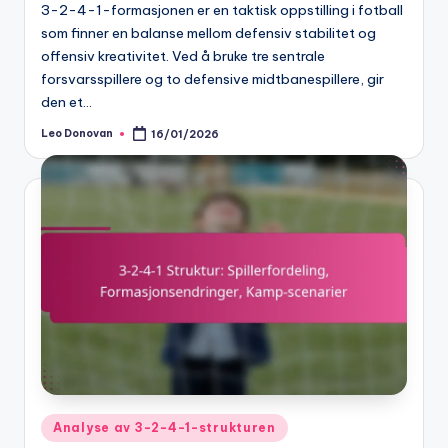
3-2-4-1-formasjonen er en taktisk oppstilling i fotball
som finner en balanse mellom defensiv stabilitet og
offensiv kreativitet. Ved å bruke tre sentrale
forsvarsspillere og to defensive midtbanespillere, gir
den et…
Leo Donovan
16/01/2026
Posted
by
Posted
Analyse av 3-2-4-1-strukturen
in