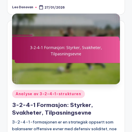
Leo Donovan
27/01/2026
Posted
by
Posted
Analyse av 3-2-4-1-strukturen
in
3-2-4-1 Formasjon: Styrker,
Svakheter, Tilpasningsevne
3-2-4-1-formasjonen er en strategisk oppsett som
balanserer offensive evner med defensiv soliditet, noe