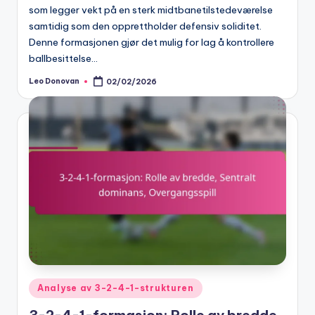
som legger vekt på en sterk midtbanetilstedeværelse
samtidig som den opprettholder defensiv soliditet.
Denne formasjonen gjør det mulig for lag å kontrollere
ballbesittelse…
Leo Donovan
02/02/2026
Posted
by
Posted
Analyse av 3-2-4-1-strukturen
in
3-2-4-1-formasjon: Rolle av bredde,