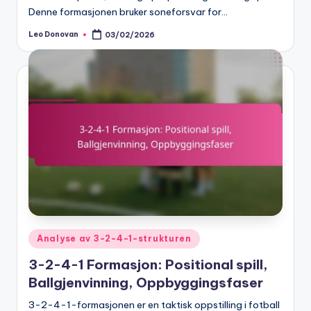
Denne formasjonen bruker soneforsvar for…
Leo Donovan
03/02/2026
Posted
by
Posted
Analyse av 3-2-4-1-strukturen
in
3-2-4-1 Formasjon: Positional spill,
Ballgjenvinning, Oppbyggingsfaser
3-2-4-1-formasjonen er en taktisk oppstilling i fotball